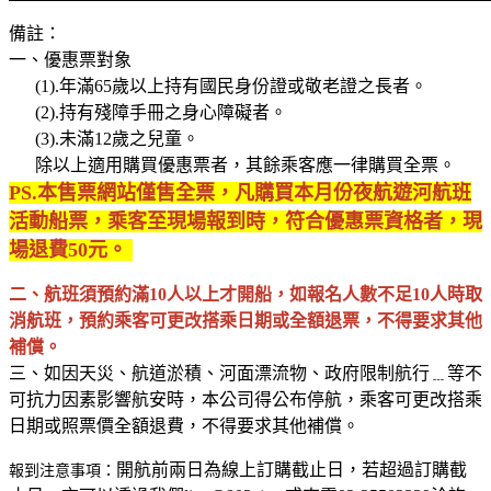
備註：
一、優惠票對象
(1).年滿65歲以上持有國民身份證或敬老證之長者。
(2).持有殘障手冊之身心障礙者。
(3).未滿12歲之兒童。
除以上適用購買優惠票者，其餘乘客應一律購買全票。
PS.本售票網站僅售全票，凡購買本月份夜航遊河航班
活動船票，乘客至現場報到時，符合優惠票資格者，現
場退費50元。
二、航班須預約滿10人以上才開船，如報名人數不足10人時取
消航班，預約乘客可更改搭乘日期或全額退票，不得要求其他
補償。
三、如因天災、航道淤積、河面漂流物、政府限制航行﹍等不
可抗力因素影響航安時，本公司得公布停航，乘客可更改搭乘
日期或照票價全額退費，不得要求其他補償。
報到注意事項：
開航前兩日為線上訂購截止日，若超過訂購截