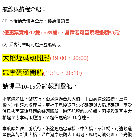
航線與航程介紹：
本活動票價為全票、優惠價銷售
(1).
(優惠票資格:12歲↓、65歲↑、身障者可至現場退額50元)
(2).
乘客訂票時可選擇登船碼頭
大稻埕碼頭開船
(19:00、20:00
)
忠孝碼頭開船
(19:10、20:10
)
請提早10-15分鐘報到登船。
本航線如往下游航行，沿途經過台北大橋、中山高速公路橋、重陽
橋、迪化污水處理場、至社子島後返回忠孝碼頭與大稻埕碼頭，
享受
涼風拂面清涼舒適的遊河體驗。遊河航程約50分鐘，因接駁乘客由大
稻埕至忠孝碼頭遊河，全程往返約50-60分鐘。
本航線如往上游航行，沿途經過忠孝橋、中興橋、華江橋，可遠觀造
型優美的新北大橋，沿岸河岸景觀人工濕地、雁鴨河濱公園，至光復