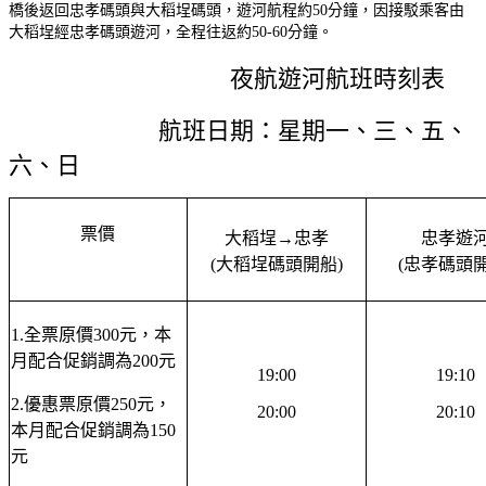
橋後返回忠孝碼頭與大稻埕碼頭，遊河航程約50分鐘，因接駁乘客由
大稻埕經忠孝碼頭遊河，全程往返約50-60分鐘。
夜航遊河航班時刻表
航班日期：星期一、三、五、
六、日
票價
大稻埕→忠孝
忠孝遊
(大稻埕碼頭開船)
(忠孝碼頭開
1.全票原價300
元，
本
月配合促銷調為200元
19:00
19:10
2.優惠票原價250元，
20:00
20:10
本月配合促銷調為150
元