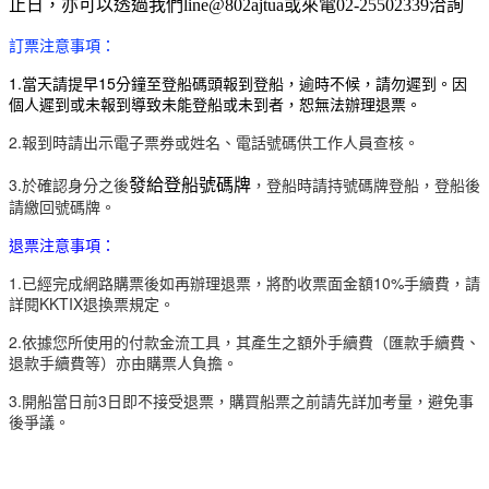
止日，亦可以透過我們line@802ajtua或來電02-25502339洽詢
訂票注意事項：
1
.當天請提早15分鐘至登船碼頭報到登船
，逾時不候，請勿遲到。因
個人遲到或未報到導致未能登船或未到者，恕無法辦理退票。
2.報到時請出示電子票券或姓名、電話號碼供工作人員查核。
3.於確認身分之後
，
登船時請持號碼牌登船，登船後
發給登船號碼牌
請繳回號碼牌。
退票注意事項：
1.已經完成網路購票後如再辦理退票，將酌收票面金額10%手續費，請
詳閱KKTIX退換票規定。
2.依據您所使用的付款金流工具，其產生之額外手續費（匯款手續費、
退款手續費等）亦由購票人負擔。
3.開船當日前3日即不接受退票，​購買船票之前請先詳加考量，避免事
後爭議。