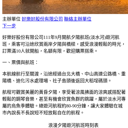
主辦單位
好樂好股份有限公司
聯絡主辦單位
下一步
好樂好股份有限公司111年9月開航夕陽航班(淡水河)遊河
航
班，乘客可沿途欣賞兩岸夕陽與橋樑，感受浪漫輕鬆的時光，
訂票滿10人就開船，名額有限，歡迎購票搭乘。 ​
一、票價與航班：
本航線航行至關渡，沿途經過台北大橋、中山高速公路橋、重
陽橋、迪化污水處理場、社子島頭後返回大稻埕碼頭。
航程可觀賞美麗的黃昏夕陽，享受著涼風拂面的涼爽感搭配著
輕鬆的鋼琴音樂，甚至有機會欣賞魚群的跳躍，屬於淡水河專
屬的烏魚季體驗。總遊河航程約80-90分鐘，讓大家體驗在城
市內說長不長說短不短放鬆自在的航程。
浪漫夕陽遊河航班時刻表