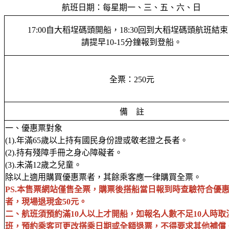
航班日期：每星期一、三、五、六、日
17:00自大稻埕碼頭開船，18:30回到大稻埕碼頭航班結
請提早10-15分鐘報到登船。
全票：250元
備 註
一、優惠票對象
(1).年滿65歲以上持有國民身份證或敬老證之長者。
(2).持有殘障手冊之身心障礙者。
(3).未滿12歲之兒童。
除以上適用購買優惠票者，其餘乘客應一律購買全票。
PS.本售票網站僅售全票，購票後搭船當日報到時查驗符合優
者，現場退現金50元。
二、航班須預約滿10人以上才開船，如報名人數不足10人時取
班，預約乘客可更改搭乘日期或全額退票，不得要求其他補償