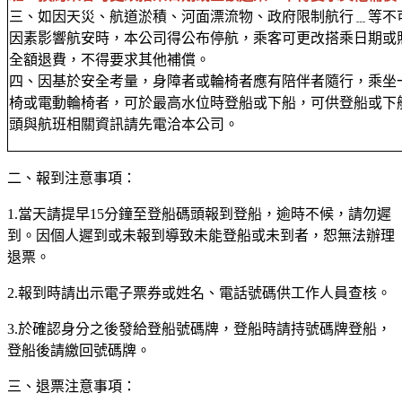
三、如因天災、航道淤積、河面漂流物、政府限制航行﹍等不
因素影響航安時，本公司得公布停航，乘客可更改搭乘日期或
全額退費，不得要求其他補償。
四、因基於安全考量，身障者或輪椅者應有陪伴者隨行，乘坐
椅或電動輪椅者，可於最高水位時登船或下船，可供登船或下
頭與航班相關資訊請先電洽本公司。
二、報到注意事項：
1
.
當天請提早15分鐘至登船碼頭報到登船
，逾時不候，請勿遲
到。因個人遲到或未報到導致未能登船或未到者，恕無法辦理
退票。
2.報到時請出示電子票券或姓名、電話號碼供工作人員查核。
3.於確認身分之後發給登船號碼牌，登船時請持號碼牌登船，
登船後請繳回號碼牌。
三、退票注意事項：