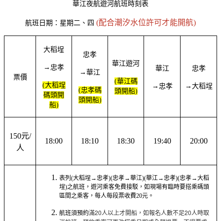
華江夜航遊河航班時刻表
(配合潮汐水位許可才能開航)
航班日期：星期二、四
大稻埕
忠孝
華江遊河
→忠孝
華江
忠孝
→華江
票價
(華江碼
(大稻埕
→忠孝
→大稻埕
(忠孝碼
頭開船)
碼頭開
頭開船)
船)
150元/
18:00
18:10
18:30
19:40
20:00
人
表列(大稻埕→忠孝)(忠孝→華江)(華江→忠孝)(忠孝→大稻
埕)之航班，遊河乘客免費接駁，如現場有臨時要搭乘碼頭
區間之乘客，每人每段票收費20元。
滿20人以上才開船，如報名人數不足20人時取
航班須預約