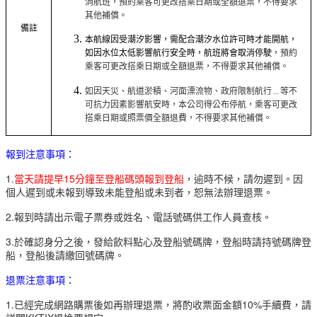
消航班，預約乘客可更改搭乘日期或全額退票，不得要求
其他補償。
備註
本航線因受潮汐影響，需配合潮汐水位許可時才能開航，
，預約
如因水位太低影響航行安全時，航班將會取消停駛
乘客可更改搭乘日期或全額退票，不得要求其他補償。
如因天災、航道淤積、河面漂流物、政府限制航行﹍等不
可抗力因素影響航安時，本公司得公布停航，乘客可更改
搭乘日期或照票價全額退費，不得要求其他補償。
報到注意事項：
1
.
當天請提早15分鐘至登船碼頭報到登船
，逾時不候，請勿遲到。因
個人遲到或未報到導致未能登船或未到者，恕無法辦理退票。
2.報到時請出示電子票券或姓名、電話號碼供工作人員查核。
3.於確認身分之後，發給飲料點心及登船號碼牌，登船時請持號碼牌登
船，登船後請繳回號碼牌。
退票注意事項：
1.已經完成網路購票後如再辦理退票，將酌收票面金額10%手續費，請