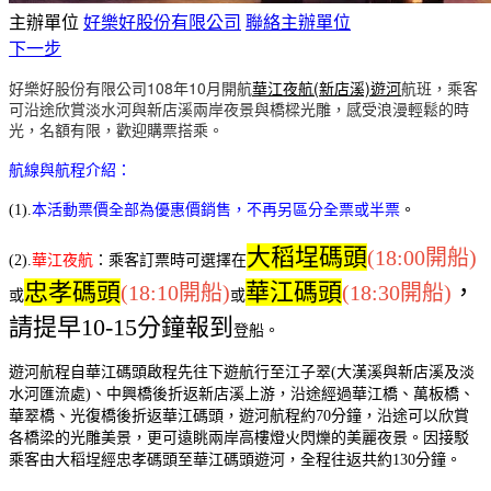
主辦單位
好樂好股份有限公司
聯絡主辦單位
下一步
好樂好股份有限公司108年10月開航
華江夜航(新店溪)遊河
航班，乘客
可沿途欣賞淡水河與新店溪兩岸夜景與橋樑光雕，感受浪漫輕鬆的時
光，名額有限，歡迎購票搭乘。 ​
航線與航程介紹：
本活動票價全部為優惠價銷售，不再另區分全票或半票
(1).
。
大稻埕碼頭
(18:00開船)
(2).
華江夜航
：
乘客訂票時可選擇在
忠孝碼頭
華江碼頭
，
(18:10開船)
(18:30開船)
或
或
請提早10-15分鐘報到
登船。
遊河航程自華江碼頭啟程先往下遊航行至江子翠(大漢溪與新店溪及淡
水河匯流處)、中興橋後折返新店溪上游，沿途經過華江橋、萬板橋、
華翠橋、光復橋後折返華江碼頭，遊河航程約70分鐘，沿途可以欣賞
各橋梁的光雕美景，更可遠眺兩岸高樓燈火閃爍的美麗夜景。因接駁
乘客由大稻埕經忠孝碼頭至華江碼頭遊河，全程往返共約130分鐘。