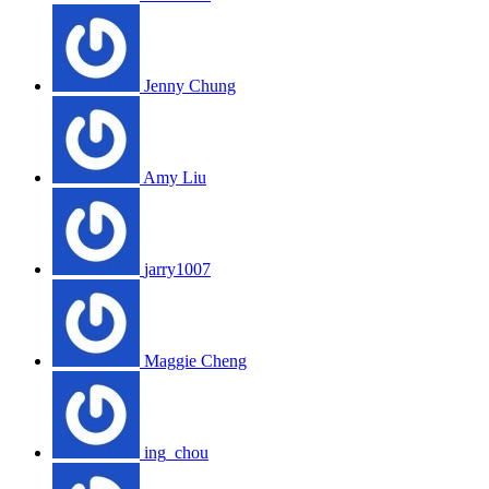
Jenny Chung
Amy Liu
jarry1007
Maggie Cheng
ing_chou