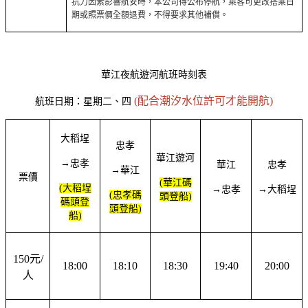
抗力因素影響航安時，本公司得公布停航，乘客可更改搭乘日
期或照票價全額退費，不得要求其他補償。
華江夜航遊河航班時刻表
(配合潮汐水位許可才能開航)
航班日期：星期二、四
大稻埕
忠孝
華江遊河
→忠孝
華江
忠孝
→華江
票價
(華江碼
(大稻埕
→忠孝
→大稻埕
(忠孝碼
頭登船)
碼頭登
頭登船)
船)
150元/
18:00
18:10
18:30
19:40
20:00
人