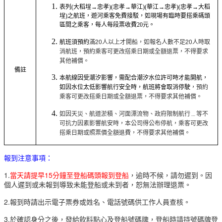
表列(大稻埕→忠孝)(忠孝→華江)(華江→忠孝)(忠孝→大稻
埕)之航班，遊河乘客免費接駁，如現場有臨時要搭乘碼頭
區間之乘客，每人每段票收費20元。
滿20人以上才開船，如報名人數不足20人時取
航班須預約
消航班，預約乘客可更改搭乘日期或全額退票，不得要求
其他補償。
備註
本航線因受潮汐影響，需配合潮汐水位許可時才能開航，
，預約
如因水位太低影響航行安全時，航班將會取消停駛
乘客可更改搭乘日期或全額退票，不得要求其他補償。
如因天災、航道淤積、河面漂流物、政府限制航行﹍等不
可抗力因素影響航安時，本公司得公布停航，乘客可更改
搭乘日期或照票價全額退費，不得要求其他補償。
報到注意事項：
1
.
當天請提早15分鐘至登船碼頭報到登船
，逾時不候，請勿遲到。因
個人遲到或未報到導致未能登船或未到者，恕無法辦理退票。
2.報到時請出示電子票券或姓名、電話號碼供工作人員查核。
3.於確認身分之後，發給飲料點心及登船號碼牌，登船時請持號碼牌登