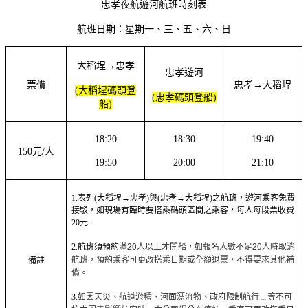
忠孝夜航遊河航班時刻表
航班日期：星期一、三、五、六、日
大稻埕→忠孝
忠孝遊河
票價
忠孝→大稻埕
(大稻埕碼頭登
(忠孝碼頭登船)
船)
18:20
18:30
19:40
150元/人
19:50
20:00
21:10
1.表列(大稻埕→忠孝)與(忠孝→大稻埕)之航班，遊河乘客免費
接駁，如現場有臨時要搭乘碼頭區間之乘客，每人每段票收費
20元。
滿20人以上才開船，如報名人數不足20人時取消
2.航班須預約
航班，預約乘客可更改搭乘日期或全額退票，不得要求其他補
備註
償。
如因天災、航道淤積、河面漂流物、政府限制航行﹍等不可
3.