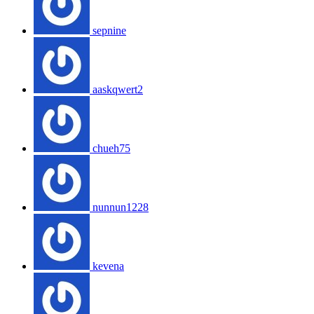
sepnine
aaskqwert2
chueh75
nunnun1228
kevena