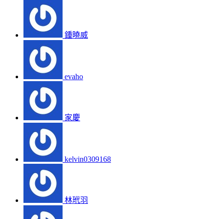
鍾曉威
evaho
家慶
kelvin0309168
林玳羽