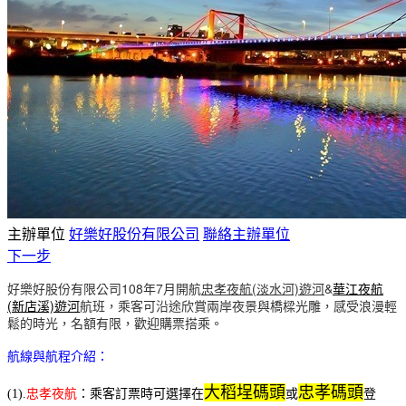
主辦單位
好樂好股份有限公司
聯絡主辦單位
下一步
好樂好股份有限公司108年7月開航
忠孝夜航(淡水河)遊河
&
華江夜航
(新店溪)遊河
航班，乘客可沿途欣賞兩岸夜景與橋樑光雕，感受浪漫輕
鬆的時光，名額有限，歡迎購票搭乘。 ​
航線與航程介紹：
大稻埕碼頭
忠孝碼頭
(1).
忠孝夜航
：乘客訂票時可選擇在
或
登