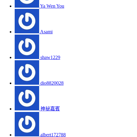
Ya Wen You
Asami
shaw1229
dio8820028
神祕嘉賓
albert172788