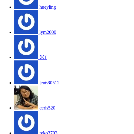
hueyling
lym2000
米T
jen680512
ceris520
reko3703