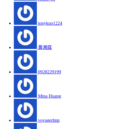
tonykuo1224
黃湘庭
0928229199
Mina Huang
voyagerlmp