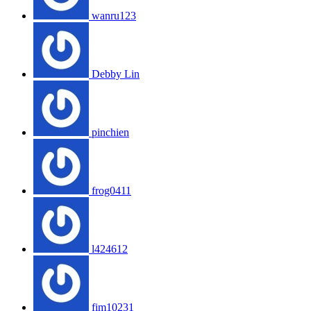
wanru123
Debby Lin
pinchien
frog0411
l424612
fim10231