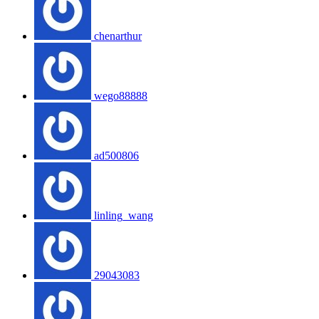
chenarthur
wego88888
ad500806
linling_wang
29043083