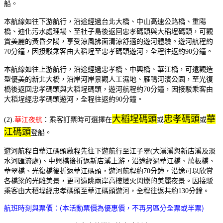
船。
本航線如往下游航行，沿途經過台北大橋、中山高速公路橋、重陽
橋、迪化污水處理場、至社子島後返回忠孝碼頭與大稻埕碼頭，
可觀
賞美麗的黃昏夕陽，享受涼風拂面清涼舒適的遊河體驗。遊河航程約
70分鐘，因接駁乘客由大稻埕至忠孝碼頭遊河，全程往返約90分鐘。
本航線如往上游航行，沿途經過忠孝橋、中興橋、華江橋，可遠觀造
型優美的新北大橋，沿岸河岸景觀人工濕地、雁鴨河濱公園，至光復
橋後返回忠孝碼頭與大稻埕碼頭，遊河航程約70分鐘，因接駁乘客由
大稻埕經忠孝碼頭遊河，全程往返約90分鐘。
大稻埕碼頭
忠孝碼頭
華
(2).
華江夜航
：
乘客訂票時可選擇在
或
或
江碼頭
登船。
遊河航程自華江碼頭啟程先往下遊航行至江子翠(大漢溪與新店溪及淡
水河匯流處)、中興橋後折返新店溪上游，沿途經過華江橋、萬板橋、
華翠橋、光復橋後折返華江碼頭，遊河航程約70分鐘，沿途可以欣賞
各橋梁的光雕美景，更可遠眺兩岸高樓燈火閃爍的美麗夜景。因接駁
乘客由大稻埕經忠孝碼頭至華江碼頭遊河，全程往返共約130分鐘。
航班時刻與票價：(本活動票價為優惠價，不再另區分全票或半票)