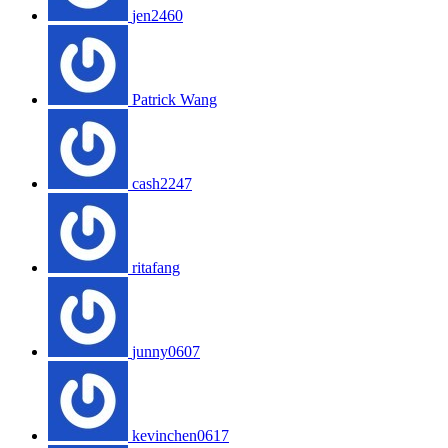
jen2460
Patrick Wang
cash2247
ritafang
junny0607
kevinchen0617