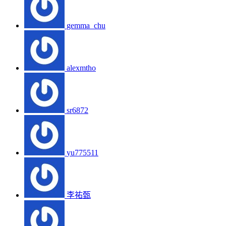
gemma_chu
alexmtho
sr6872
yu775511
李祐甄