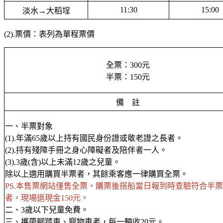
11:30
15:00
淡水→大稻埕
(2).票價：表列為單程票價
全票：300元
半票：150元
備 註
一、半票對象
(1).年滿65歲以上持有國民身份證或敬老證之長者。
(2).持有殘障手冊之身心障礙者及陪伴者一人。
(3).3歲(含)以上未滿12歲之兒童。
除以上適用購買半票者，其餘乘客應一律購買全票。
PS.本售票網站僅售全票，購票後搭船當日報到時查驗符合半
者，現場退現金150元。
二、3歲以下兒童免費。
三、攜帶腳踏車、寵物車者，每一輛收20元。