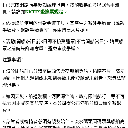
1.已完成網路購票後如辦理退票，將酌收票面金額10%手續
費，請詳閱
KKTIX退換票規定
。
2.依據您所使用的付款金流工具，其產生之額外手續費（匯款
手續費、退款手續費等）亦由購票人負擔。​
3.
活動(開船)當日前3日即不接受退票(不含開船當日)，​
購買船
票之前請先詳加考量，避免事後爭議。
注意事項：
1.請於開船前15分鐘至碼頭售票亭報到登船，逾時不候，請勿
遲到。因個人遲到或未報到導致未能登船或未到者，恕無法辦
理退票。
2.如因天災、航道淤積、河面漂流物、政府限制航行﹍等不可
抗力因素或影響航安時，本公司得公布停航並照票價全額退
費。
3.身障者或輪椅者必須有親友陪伴。淡水碼頭因碼頭與船舶高