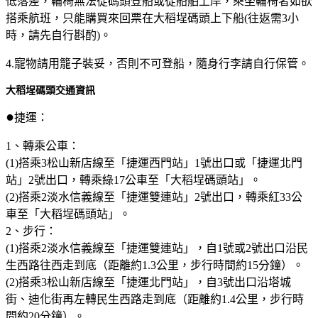
低落差，輪椅無法從碼頭登船或從船舶上岸，乘坐輪椅者如欲
搭乘航班，只能購買來回票在大稻埕碼頭上下船(往返需3小
時，請先自行斟酌)。
4.寵物請用籠子裝妥，否則不可登船，隨身行李請自行保管。
大稻埕碼頭交通資訊
●
捷運：
1、轉乘公車：
(1)搭乘3松山新店線至「捷運西門站」1號出口或「捷運北門
站」2號出口，轉乘綠17公車至「大稻埕碼頭站」。
(2)搭乘2淡水信義線至「捷運雙連站」2號出口，轉乘紅33公
車至「大稻埕碼頭站」。
2、步行：
(1)搭乘2淡水信義線至「捷運雙連站」，自1號或2號出口沿民
生西路往西走到底（距離約1.3公里，步行時間約15分鐘）。
(2)搭乘3松山新店線至「捷運北門站」，自3號出口沿塔城
街、迪化街再左轉民生西路走到底（距離約1.4公里，步行時
間約20分鐘）。