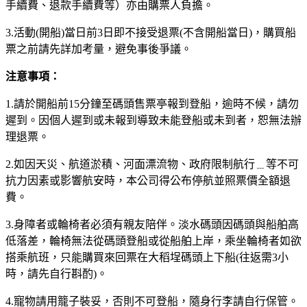
手續費、退款手續費等）亦由購票人負擔。​
3.
活動(開船)當日前3日即不接受退票(不含開船當日)，​
購買船
票之前請先詳加考量，避免事後爭議。
注意事項：
1.請於開船前15分鐘至碼頭售票亭報到登船，逾時不候，請勿
遲到。因個人遲到或未報到導致未能登船或未到者，恕無法辦
理退票。
2.如因天災、航道淤積、河面漂流物、政府限制航行﹍等不可
抗力因素或影響航安時，本公司得公布停航並照票價全額退
費。
3.身障者或輪椅者必須有親友陪伴。淡水碼頭因碼頭與船舶高
低落差，輪椅無法從碼頭登船或從船舶上岸，乘坐輪椅者如欲
搭乘航班，只能購買來回票在大稻埕碼頭上下船(往返需3小
時，請先自行斟酌)。
4.寵物請用籠子裝妥，否則不可登船，隨身行李請自行保管。