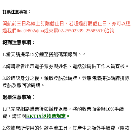
：
訂票注意事項
開航前三日為線上訂購截止日，若超過訂購截止日，亦可以透
過我們line@802ajtua或來電02-25502339 25585519洽詢
報到注意事項：
1.當天請提早15分鐘至搭船碼頭報到。。
2.請購票者出示電子票券與姓名、電話號碼供工作人員查核。
3.於確認身分之後，領取登船號碼牌，登船時請持號碼牌排隊
登船及繳回號碼牌。
退票注意事項：
1.已完成網路購票後如辦理退票，將酌收票面金額10%手續
費，請詳閱
KKTIX退換票規定
。
2.依據您所使用的付款金流工具，其產生之額外手續費（匯款