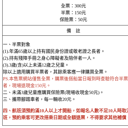
全票：300元
半票：150元
保險票：50元
備 註
一、半票對象
(1).年滿65歲以上持有國民身份證或敬老證之長者。
(2).持有殘障手冊之身心障礙者及陪伴者一人。
(3).3歲(含)以上未滿12歲之兒童。
除以上適用購買半票者，其餘乘客應一律購買全票。
PS.本售票網站僅售全票，購票後搭船當日報到時查驗符合半
者，現場退現金150元。
二、未滿3歲兒童應購買保險票(現場收現金50元)。
三、攜帶腳踏車者，每一輛收20元。
四、航班須預約滿10人以上才開船，如報名人數不足10人時取
班，預約乘客可更改搭乘日期或全額退票，不得要求其他補償