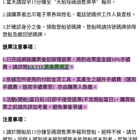
1.當天請提早15分鐘至〝大稻埕碼頭售票亭〞報到。
2.請購票者出示電子票券與姓名、電話號碼供工作人員查核。
3.於確認身分之後，領取登船號碼牌，登船時請持號碼牌排隊
登船及繳回號碼牌。
退票注意事項：
1.已完成網路購票後如辦理退票，將酌收票面金額10%手續
費，請詳閱
KKTIX退換票規定
。
2.依據您所使用的付款金流工具，其產生之額外手續費（匯款
手續費、退款手續費等）亦由購票人負擔。​
3.
活動(開船)當日前3日即不接受退票(不含開船當日)，​
購買船
票之前請先詳加考量，避免事後爭議。
注意事項：
1.請於開船前15分鐘至碼頭售票亭報到登船，逾時不候，請勿
遲到。因個人遲到或未報到導致未能登船或未到者，恕無法辦