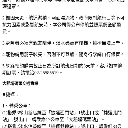
理退票。
2.如因天災、航道淤積、河面漂流物、政府限制航行﹍等不可
抗力因素或影響航安時，本公司得公布停航並照票價全額退
費。
3.身障者必須有親友陪伴，淡水碼頭有樓梯，輪椅無法上岸。
4.寵物請用籠子裝妥，否則不可登船，隨身行李請自行保管。
5.網路預約購票截止日為所訂航班日期的3天前，客戶如需逾
期訂票，請電洽02-25585519。
大稻埕碼頭交通資訊
●
捷運：
1、轉乘公車：
(1)搭乘3松山新店線至「捷運西門站」1號出口或「捷運北門
站」2號出口，轉乘綠17公車至「大稻埕碼頭站」。
(2)搭乘2淡水信義線至「捷運雙連站」2號出口，轉乘紅33公