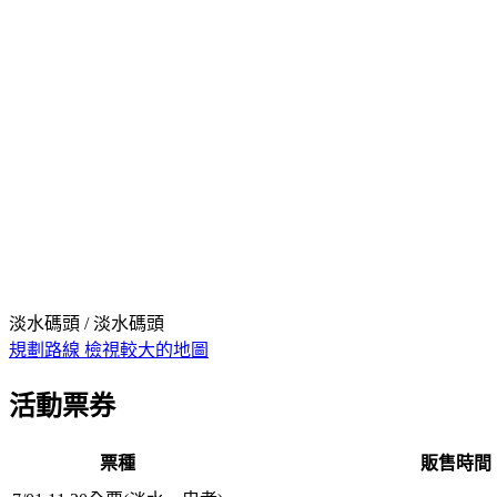
淡水碼頭 / 淡水碼頭
規劃路線
檢視較大的地圖
活動票券
票種
販售時間