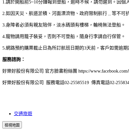
1.請於開船前5~10分鐘報到登船，逾時不候，請勿遲到。因
2.如因天災、航道淤積、河面漂流物、政府限制航行﹍等不可
3.身障者必須有親友陪伴，淡水碼頭有樓梯，輪椅無法登船。
4.寵物請用籠子裝妥，否則不可登船，隨身行李請自行保管。
5.網路預約購票截止日為所訂航班日期的3天前，客戶如需逾期訂票，
服務諮詢：
好樂好股份有限公司 官方臉書粉絲團 https://www.facebook.com/hal
好樂好股份有限公司 服務電話02-25585519 傳真電話02-255834
交通旅遊
檢視地圖