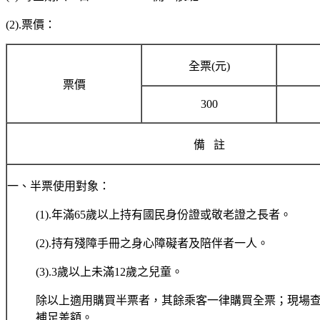
(2).票價：
全票(元)
票價
300
備 註
一、半票使用對象：
(1).年滿65歲以上持有國民身份證或敬老證之長者。
(2).持有殘障手冊之身心障礙者及陪伴者一人。
(3).3歲以上未滿12歲之兒童。
除以上適用購買半票者，其餘乘客一律購買全票；現場
補足差額。