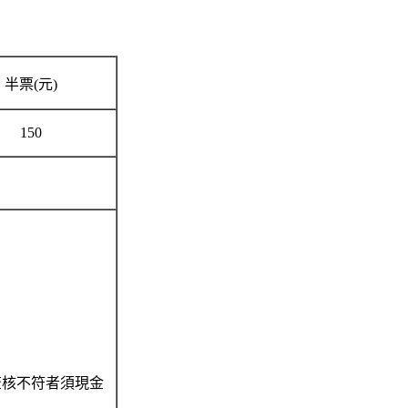
半票(元)
150
查核不符者須現金