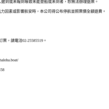
個人遲到或未報到導致未能登船或未到者，恕無法辦理退票。
抗力因素或影響航安時，本公司得公布停航並照票價全額退費。
請電洽02-25585519。
oha.boat/
58