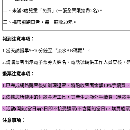
二、未滿3歲兒童「免費」(一張全票限攜帶2名)。
三、攜帶腳踏車者，每一輛收20元。
報到注意事項：
1.當天請提早5~10分鐘至〝淡水AB碼頭〞。
2.請購票者出示電子票券與姓名、電話號碼供工作人員查核，
退票注意事項：
1.
已完成網路購票後如辦理退票，將酌收票面金額10%手續費
2.
依據您所使用的付款金流工具，其產生之額外手續費（匯款
3.
活動(開船)當日前3日即不接受退票(不含開船當日)，​
購買船票
注意事項：