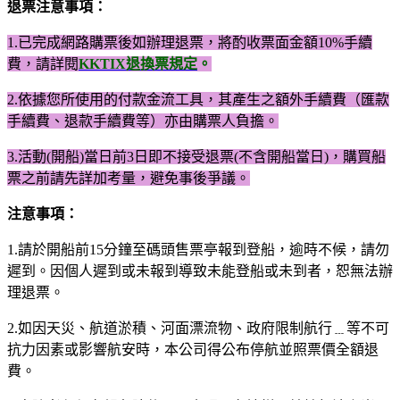
退票注意事項：
1.已完成網路購票後如辦理退票，將酌收票面金額10%手續
費，請詳閱
KKTIX退換票規定
。
2.依據您所使用的付款金流工具，其產生之額外手續費（匯款
手續費、退款手續費等）亦由購票人負擔。​
3.
活動(開船)當日前3日即不接受退票(不含開船當日)，​
購買船
票之前請先詳加考量，避免事後爭議。
注意事項：
1.請於開船前15分鐘至碼頭售票亭報到登船，逾時不候，請勿
遲到。因個人遲到或未報到導致未能登船或未到者，恕無法辦
理退票。
2.如因天災、航道淤積、河面漂流物、政府限制航行﹍等不可
抗力因素或影響航安時，本公司得公布停航並照票價全額退
費。