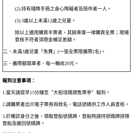
(2).持有殘障手冊之身心障礙者及陪伴者一人。
(3).3歲以上未滿12歲之兒童。
除以上適用購買半票者，其餘乘客一律購買全票；現場
查核不符者須現金補足差額。
二、未滿3歲兒童「免費」(一張全票限攜帶2名)。
三、攜帶腳踏車者，每一輛收20元。
報到注意事項：
1.當天請提早15分鐘至〝大稻埕碼頭售票亭〞報到。
2.請購票者出示電子票券與姓名、電話號碼供工作人員查核。
3.於確認身分之後，領取登船號碼牌，登船時請持號碼牌排隊
登船及繳回號碼牌。