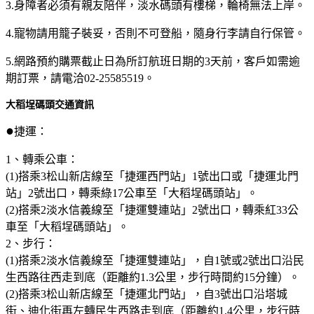
3.身障者必須有親友陪伴，淡水碼頭有樓梯，輪椅無法上岸。
4.寵物請用籠子裝妥，否則不可登船，隨身行李請自行保管。
5.網路預約購票截止日為所訂航班日期的3天前，客戶如需逾
期訂票，請電洽02-25585519。
大稻埕碼頭交通資訊
●
捷運：
1、轉乘公車：
(1)搭乘3松山新店線至「捷運西門站」1號出口或「捷運北門
站」2號出口，轉乘綠17公車至「大稻埕碼頭站」。
(2)搭乘2淡水信義線至「捷運雙連站」2號出口，轉乘紅33公
車至「大稻埕碼頭站」。
2、步行：
(1)搭乘2淡水信義線至「捷運雙連站」，自1號或2號出口沿民
生西路往西走到底（距離約1.3公里，步行時間約15分鐘）。
(2)搭乘3松山新店線至「捷運北門站」，自3號出口沿塔城
街、迪化街再左轉民生西路走到底（距離約1.4公里，步行時